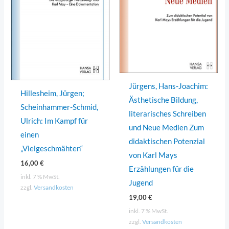
Jürgens, Hans-Joachim:
Hillesheim, Jürgen;
Ästhetische Bildung,
Scheinhammer-Schmid,
literarisches Schreiben
Ulrich: Im Kampf für
und Neue Medien Zum
einen
didaktischen Potenzial
„Vielgeschmähten“
von Karl Mays
16,00
€
Erzählungen für die
inkl. 7 % MwSt.
Jugend
zzgl.
Versandkosten
19,00
€
inkl. 7 % MwSt.
zzgl.
Versandkosten