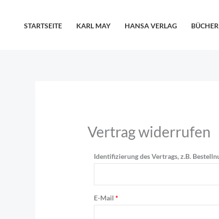
Zum
content
Inhalt
STARTSEITE
KARL MAY
HANSA VERLAG
BÜCHER
springen
Vertrag widerrufen
Identifizierung des Vertrags, z.B. Bestel
E-Mail
*