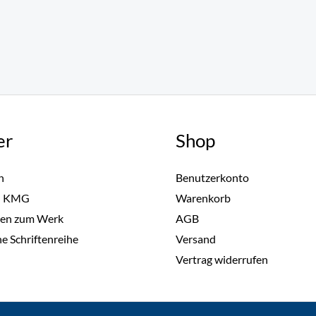
er
Shop
n
Benutzerkonto
h KMG
Warenkorb
ien zum Werk
AGB
he Schriftenreihe
Versand
Vertrag widerrufen