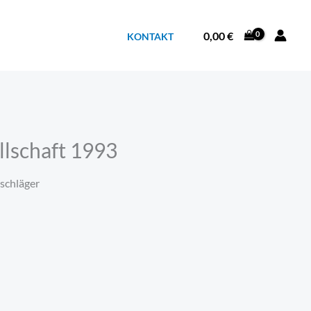
0,00
€
KONTAKT
llschaft 1993
schläger