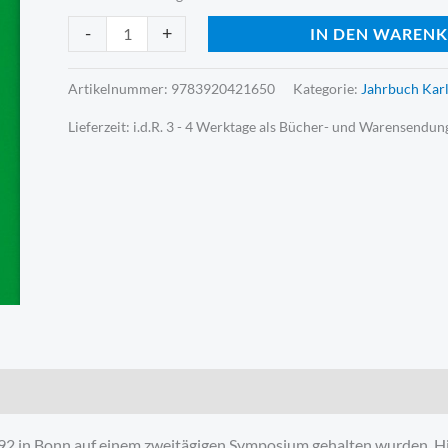
-
+
IN DEN WAREN
Artikelnummer:
9783920421650
Kategorie:
Jahrbuch Kar
Lieferzeit:
i.d.R. 3 - 4 Werktage als Bücher- und Warensendun
92 in Bonn auf einem zweitägigen Symposium gehalten wurden. Hier