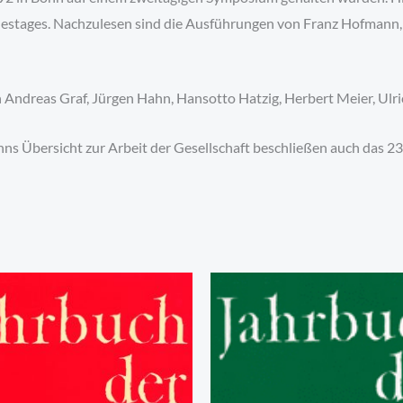
odestages. Nachzulesen sind die Ausführungen von Franz Hofmann,
n Andreas Graf, Jürgen Hahn, Hansotto Hatzig, Herbert Meier, U
s Übersicht zur Arbeit der Gesellschaft beschließen auch das 23