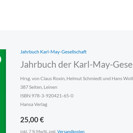
Jahrbuch Karl-May-Gesellschaft
Jahrbuch
Jahrbuch der Karl-May-Gese
der
Karl-
Hrsg. von Claus Roxin, Helmut Schmiedt und Hans Woll
May-
387 Seiten, Leinen
Gesellschaft
ISBN 978-3-920421-65-0
1993
Hansa Verlag
Menge
25,00
€
inkl. 7 % MwSt.
zzgl.
Versandkosten