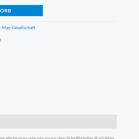
Alternative:
KORB
l-May-Gesellschaft
g
 ehrte man wie nie zuvor den Schriftsteller Karl May